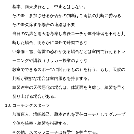
基本、雨天決行とし、中止とはしない。
その際、参加させるか否かの判断はご両親の判断に委ねる。
その際欠席する場合の連絡は不要。
当日の気温と雨天を考慮し専任コーチが屋外練習を不可と判
断した場合、明らかに屋外で練習できな
い豪雨・雪、落雷の恐れがある場合などは室内で行えるトレ
ーニングや講義（サッカー授業のような
教室でできるスポーツに関わるもの）を行う。もし、天候の
判断が微妙な場合は室内履きを持参する。
練習途中の天候悪化の場合は、体調面を考慮し、練習を早く
切り上げる場合がある。
コーチングスタッフ
加藤康人、増嶋義己、蔵本達也を専任コーチとしてグループ
全体を統率・練習を指導する。
その他、スタッフコーチは各学年を担当する。