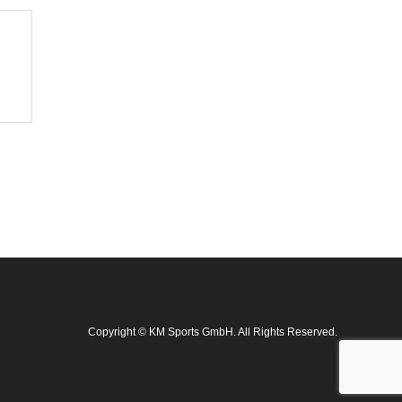
Copyright
©
KM Sports GmbH
. All Rights Reserved.