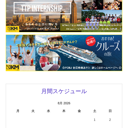
月間スケジュール
8月 2026
月
火
水
木
金
土
日
1
2